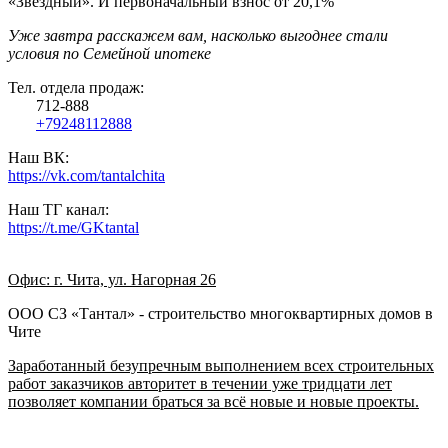
«Звёздный». И первоначальный взнос от 20,1%
Уже завтра расскажем вам, насколько выгоднее стали
условия по Семейной ипотеке
Тел. отдела продаж:
712-888
+79248112888
Наш ВК:
https://vk.com/tantalchita
Наш ТГ канал:
https://t.me/GKtantal
Офис: г. Чита, ул. Нагорная 26
ООО СЗ «Тантал» - строительство многоквартирных домов в
Чите
Заработанный безупречным выполнением всех строительных
работ заказчиков авторитет в течении уже тридцати лет
позволяет компании браться за всё новые и новые проекты.