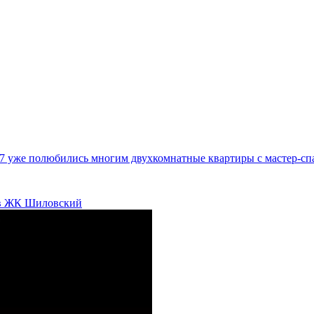
7 уже полюбились многим двухкомнатные квартиры с мастер-сп
х в ЖК Шиловский