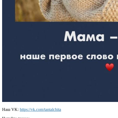
Наш VK:
https
://
vk
.
com
/
tantalchita