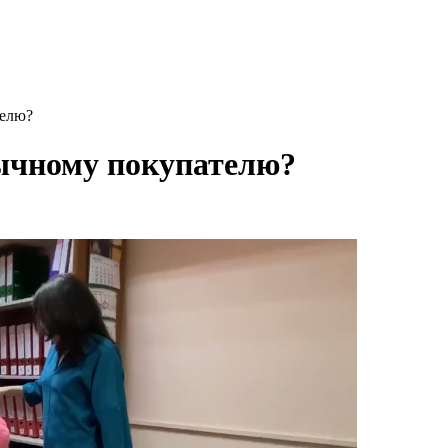
телю?
ычному покупателю?