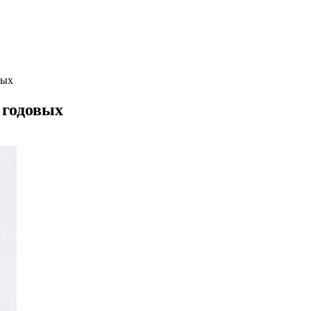
вых
 годовых