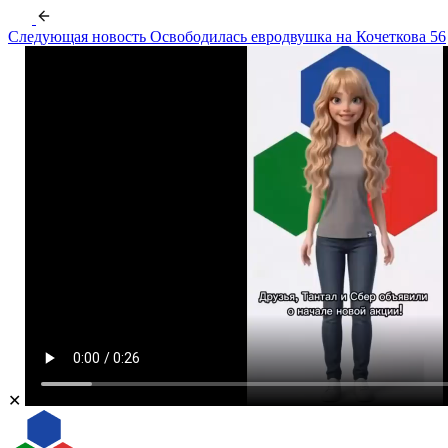
Следующая новость
Освободилась евродвушка на Кочеткова 56
✕