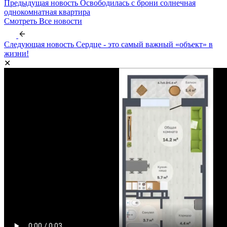
Предыдущая новость
Освободилась с брони солнечная
однокомнатная квартира
Смотреть
Все новости
Следующая новость
Сердце - это самый важный «объект» в
жизни!
✕