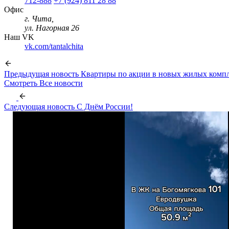
712-888
+7 (924) 811 28 88
Офис
г. Чита,
ул. Нагорная 26
Наш VK
vk.com/tantalchita
Предыдущая новость
Квартиры по акции в новых жилых компле
Смотреть
Все новости
Следующая новость
C Днём России!