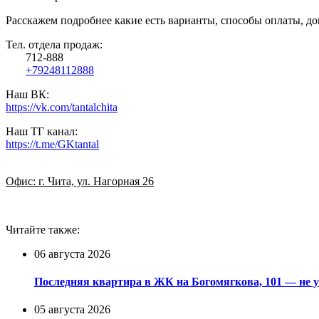
Расскажем подробнее какие есть варианты, способы оплаты, д
Тел. отдела продаж:
712-888
+79248112888
Наш ВК:
https://vk.com/tantalchita
Наш ТГ канал:
https://t.me/GKtantal
Офис: г. Чита, ул. Нагорная 26
Читайте также:
06 августа 2026
Последняя квартира в ЖК на Богомягкова, 101 — не у
05 августа 2026